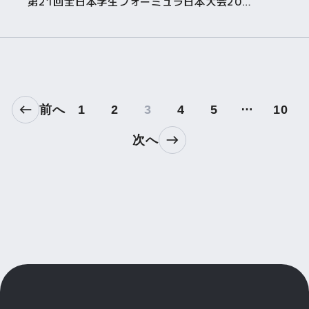
第21回全日本学生フォーミュラ日本大会2023に協賛しました
…
前へ
1
2
3
4
5
10
次へ